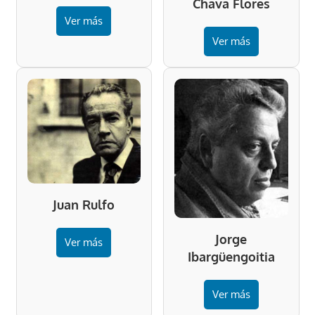
Chava Flores
Ver más
Ver más
Juan Rulfo
Jorge
Ver más
Ibargüengoitia
Ver más