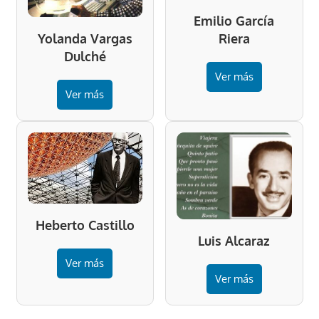
Emilio García
Riera
Yolanda Vargas
Dulché
Ver más
Ver más
Heberto Castillo
Luis Alcaraz
Ver más
Ver más