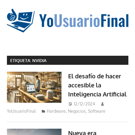
Saltar
al
contenido
La
tecnología
ETIQUETA:
NVIDIA
no
tiene
El desafío de hacer
que
accesible la
estar
Inteligencia Artificial
en
chino
12/12/2024
YoUsuarioFinal
Hardware
,
Negocios
,
Software
Nueva era