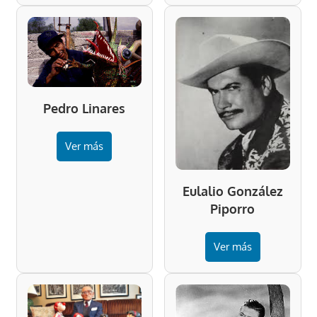
Pedro Linares
Ver más
Eulalio González
Piporro
Ver más