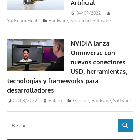
Artificial
04/09/2022
YoUsuarioFinal
Hardware
,
Seguridad
,
Software
NVIDIA lanza
Omniverse con
nuevos conectores
USD, herramientas,
tecnologías y frameworks para
desarrolladores
09/08/2022
Balam
General
,
Hardware
,
Software
Buscar:
BUSCAR