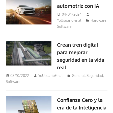
automotriz con IA
04/04/2024
YoUsuarioFinal
Hardware
,
Software
Crean tren digital
para mejorar
seguridad en la vida
real
08/10/2022
YoUsuarioFinal
General
,
Seguridad
,
Software
Confianza Cero y la
era de la Inteligencia