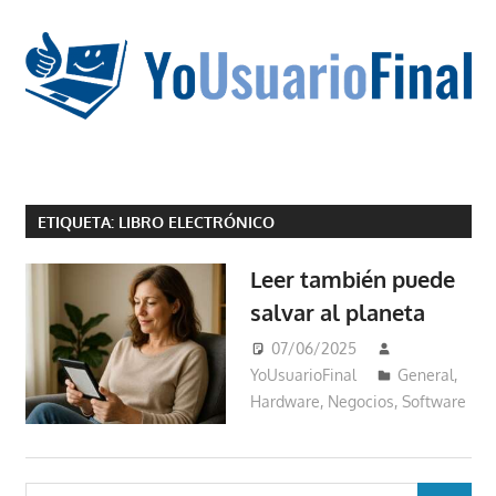
Saltar
al
contenido
La
tecnología
ETIQUETA:
LIBRO ELECTRÓNICO
no
tiene
Leer también puede
que
salvar al planeta
estar
en
07/06/2025
chino
YoUsuarioFinal
General
,
Hardware
,
Negocios
,
Software
Buscar: