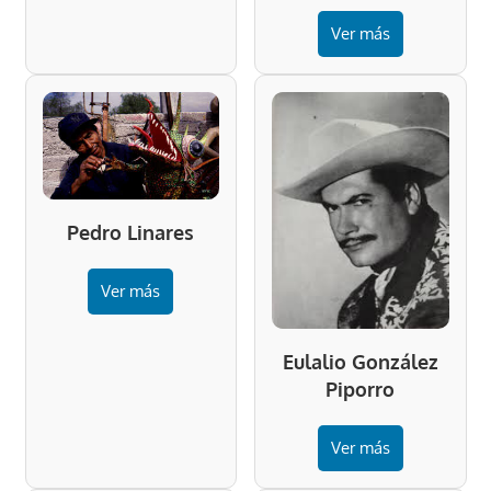
Ver más
Pedro Linares
Ver más
Eulalio González
Piporro
Ver más