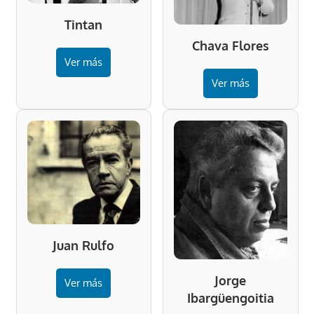
Tintan
Chava Flores
Ver más
Ver más
Juan Rulfo
Jorge
Ver más
Ibargüengoitia