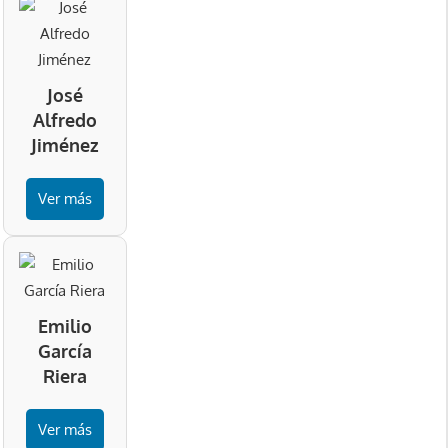
José
Alfredo
Jiménez
Ver más
Emilio
García
Riera
Ver más