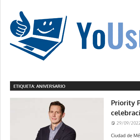
Saltar
al
contenido
La
tecnología
no
ETIQUETA:
ANIVERSARIO
tiene
que
Priority
estar
celebrac
en
chino
29/09/202
Ciudad de Mé