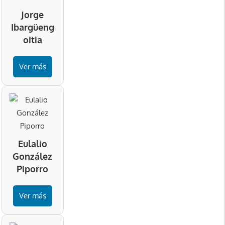
Jorge
Ibargüeng
oitia
Ver más
Eulalio
González
Piporro
Ver más