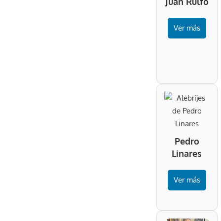
Juan Rulfo
Ver más
Pedro
Linares
Ver más