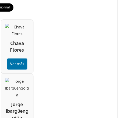
iofinal
Chava
Flores
Ver más
Jorge
Ibargüeng
oitia