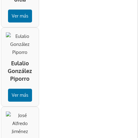
Ver más
Eulalio
González
Piporro
Ver más