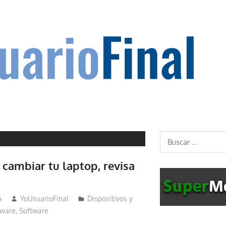
Buscar:
 cambiar tu laptop, revisa
6
YoUsuarioFinal
Dispositivos y
ware
,
Software