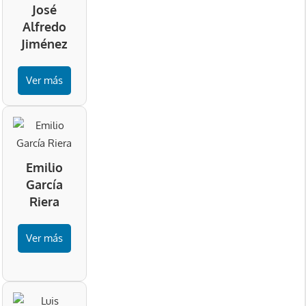
José
Alfredo
Jiménez
Ver más
Emilio
García
Riera
Ver más