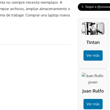
nta no siempre necesita reemplazo. A
𝕏 Seguir a @yousuar
impiar archivos, ampliar almacenamiento o
rma de trabajar. Comprar una laptop nueva
Tintan
Ver más
Juan Rulfo
Ver más