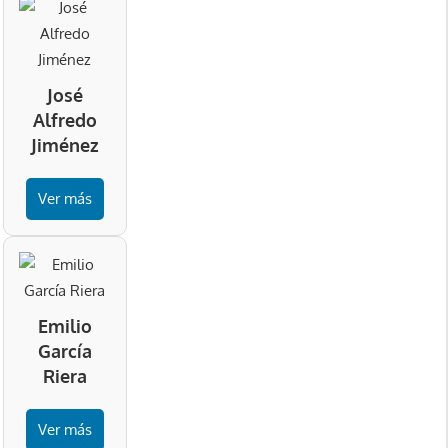
José
Alfredo
Jiménez
Ver más
Emilio
García
Riera
Ver más