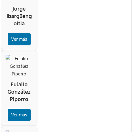
Jorge
Ibargüeng
oitia
Ver más
Eulalio
González
Piporro
Ver más