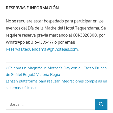
RESERVAS E INFORMACIÓN
No se requiere estar hospedado para participar en los
eventos del Día de la Madre del Hotel Tequendama. Se
requiere reserva previa marcando al 601-3820300, por
WhatsApp al: 316-4399477 o por email
Reservas.tequendama@ghlhoteles.com
.
Navegación
Entrada
Celebra un Magnifique Mother’s Day con el ‘Cacao Brunch’
anterior:
de Sofitel Bogotá Victoria Regia
de
Entrada
Lanzan plataforma para realizar integraciones complejas en
entradas
siguiente:
sistemas críticos
Buscar:
BUSCAR