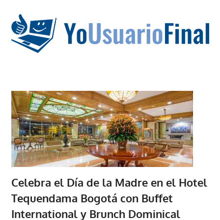
Saltar
al
contenido
La
tecnología
no
tiene
que
estar
en
chino
Celebra el Día de la Madre en el Hotel
Tequendama Bogotá con Buffet
International y Brunch Dominical