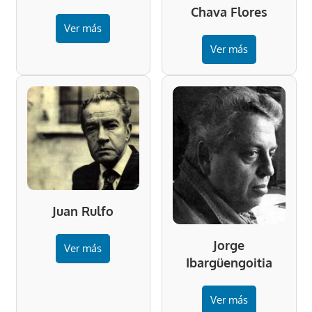
Chava Flores
Ver más
Ver más
Juan Rulfo
Jorge
Ver más
Ibargüengoitia
Ver más