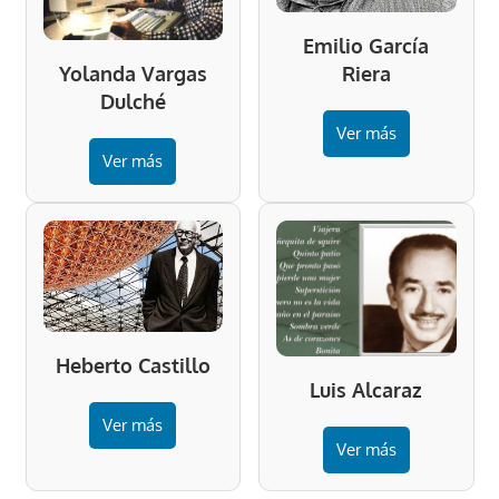
Emilio García
Riera
Yolanda Vargas
Dulché
Ver más
Ver más
Heberto Castillo
Luis Alcaraz
Ver más
Ver más