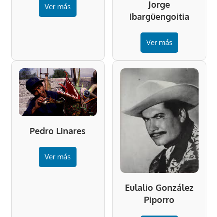
Jorge
Ver más
Ibargüengoitia
Ver más
Pedro Linares
Ver más
Eulalio González
Piporro