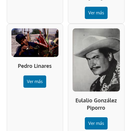
Ver más
Pedro Linares
Ver más
Eulalio González
Piporro
Ver más