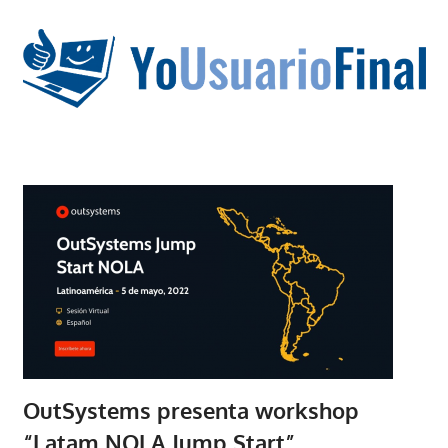
Saltar
al
contenido
La
tecnología
no
tiene
que
estar
en
chino
OutSystems presenta workshop
“Latam NOLA Jump Start”