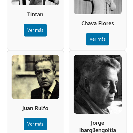
Tintan
Chava Flores
Ver más
Ver más
Juan Rulfo
Jorge
Ver más
Ibargüengoitia