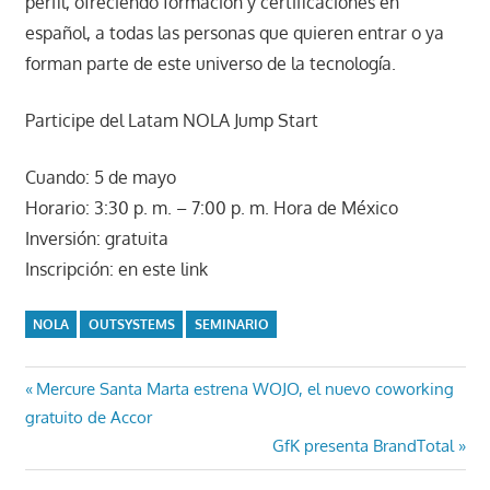
perfil, ofreciendo formación y certificaciones en
español, a todas las personas que quieren entrar o ya
forman parte de este universo de la tecnología.
Participe del Latam NOLA Jump Start
Cuando: 5 de mayo
Horario: 3:30 p. m. – 7:00 p. m. Hora de México
Inversión: gratuita
Inscripción: en este link
NOLA
OUTSYSTEMS
SEMINARIO
Navegación
Entrada
Mercure Santa Marta estrena WOJO, el nuevo coworking
anterior:
gratuito de Accor
de
Entrada
GfK presenta BrandTotal
entradas
siguiente: