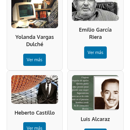
Emilio García
Riera
Yolanda Vargas
Dulché
Ver más
Ver más
Heberto Castillo
Luis Alcaraz
Ver más