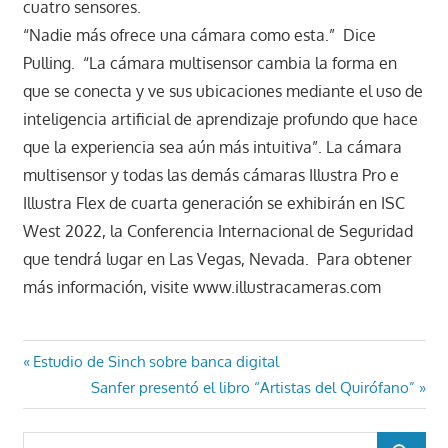
cuatro sensores.
“Nadie más ofrece una cámara como esta.” Dice
Pulling. “La cámara multisensor cambia la forma en
que se conecta y ve sus ubicaciones mediante el uso de
inteligencia artificial de aprendizaje profundo que hace
que la experiencia sea aún más intuitiva”. La cámara
multisensor y todas las demás cámaras Illustra Pro e
Illustra Flex de cuarta generación se exhibirán en ISC
West 2022, la Conferencia Internacional de Seguridad
que tendrá lugar en Las Vegas, Nevada. Para obtener
más información, visite www.illustracameras.com
Navegación
Entrada
Estudio de Sinch sobre banca digital
anterior:
Entrada
Sanfer presentó el libro “Artistas del Quirófano”
de
siguiente:
entradas
Buscar: