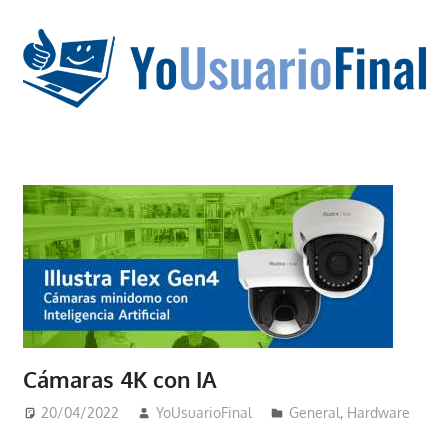
Saltar
al
contenido
La
tecnología
no
tiene
que
estar
en
chino
Cámaras 4K con IA
20/04/2022
YoUsuarioFinal
General
,
Hardware