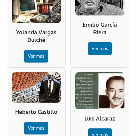
Emilio García
Riera
Yolanda Vargas
Dulché
Ver más
Ver más
Heberto Castillo
Luis Alcaraz
Ver más
Ver más