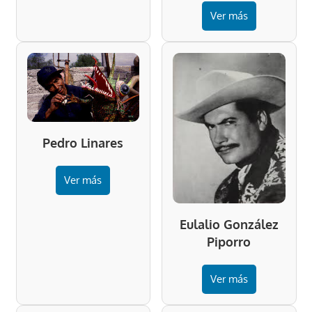
Ver más
Pedro Linares
Ver más
Eulalio González
Piporro
Ver más