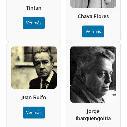
Tintan
Chava Flores
Ver más
Ver más
Juan Rulfo
Jorge
Ver más
Ibargüengoitia