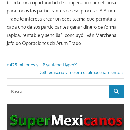
brindar una oportunidad de cooperación beneficiosa
para todos los participantes de ese proceso. A Arum
Trade le interesa crear un ecosistema que permita a
cada uno de sus participantes ganar dinero de forma
rápida, rentable y sencilla”, concluyó Iván Marchena
Jefe de Operaciones de Arum Trade.
Navegación
Entrada
425 millones y HP ya tiene HyperX
anterior:
Entrada
Dell rediseña y mejora el almacenamiento
de
siguiente:
entradas
Buscar:
BUSCAR