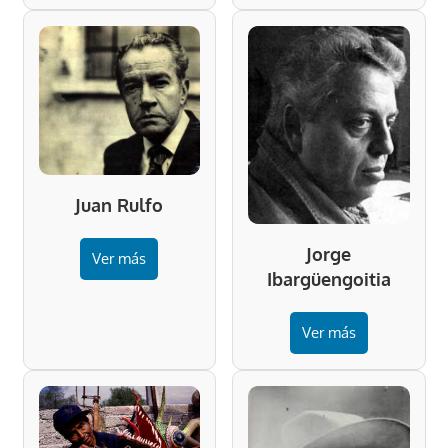
Juan Rulfo
Jorge
Ver más
Ibargüengoitia
Ver más