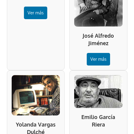
Ver más
José Alfredo
Jiménez
Ver más
Emilio García
Riera
Yolanda Vargas
Dulché