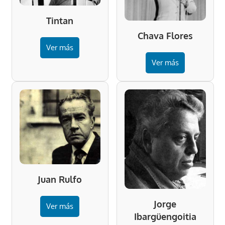
Tintan
Chava Flores
Ver más
Ver más
Juan Rulfo
Jorge
Ver más
Ibargüengoitia