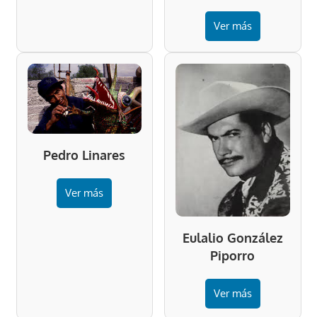
Ver más
Pedro Linares
Ver más
Eulalio González
Piporro
Ver más