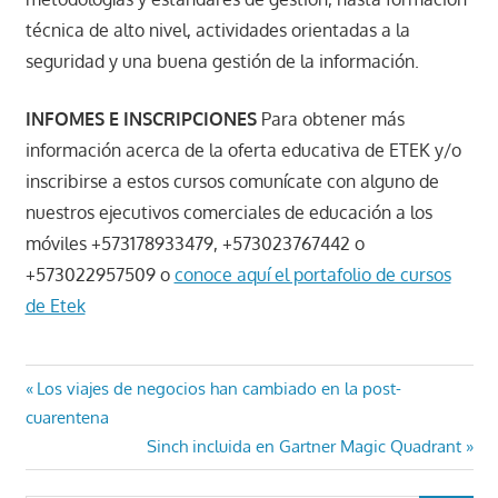
técnica de alto nivel, actividades orientadas a la
seguridad y una buena gestión de la información.
INFOMES E INSCRIPCIONES
Para obtener más
información acerca de la oferta educativa de ETEK y/o
inscribirse a estos cursos comunícate con alguno de
nuestros ejecutivos comerciales de educación a los
móviles +573178933479, +573023767442 o
+573022957509 o
conoce aquí el portafolio de cursos
de Etek
Navegación
Entrada
Los viajes de negocios han cambiado en la post-
anterior:
cuarentena
de
Entrada
Sinch incluida en Gartner Magic Quadrant
entradas
siguiente: