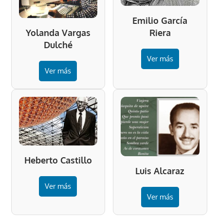
Emilio García
Riera
Yolanda Vargas
Dulché
Ver más
Ver más
Heberto Castillo
Luis Alcaraz
Ver más
Ver más