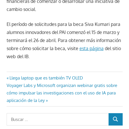
financieras de comenzar o desarrollar una iniciativa de
cambio social.
El período de solicitudes para la beca Siva Kumari para
alumnos innovadores del PAI comenzó el 15 de marzo y
terminará el 26 de abril. Para obtener más información
sobre cómo solicitar la beca, visite
esta página
del sitio
web del IB.
Navegación
Entrada
Llega laptop que es también TV OLED
Entrada
anterior:
Voyager Labs y Microsoft organizan webinar gratis sobre
de
siguiente:
cómo impulsar las investigaciones con el uso de IA para
entradas
aplicación de la Ley
Buscar:
BUSCAR