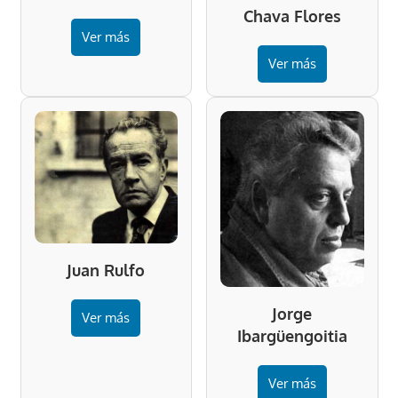
Chava Flores
Ver más
Ver más
Juan Rulfo
Jorge
Ver más
Ibargüengoitia
Ver más