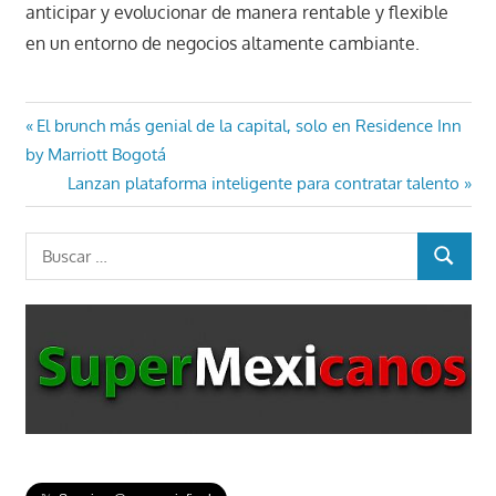
anticipar y evolucionar de manera rentable y flexible
en un entorno de negocios altamente cambiante.
Navegación
Entrada
El brunch más genial de la capital, solo en Residence Inn
anterior:
by Marriott Bogotá
de
Entrada
Lanzan plataforma inteligente para contratar talento
entradas
siguiente:
Buscar:
BUSCAR