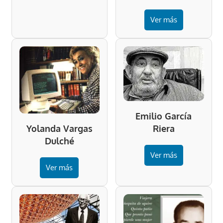
Ver más
Emilio García
Riera
Yolanda Vargas
Dulché
Ver más
Ver más