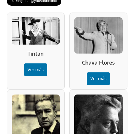
𝕏 Seguir a @yousuariofinal
Tintan
Chava Flores
Ver más
Ver más