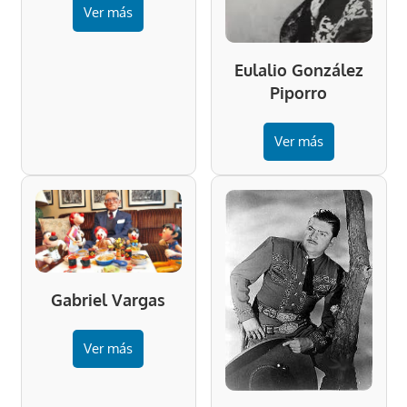
Ver más
Eulalio González
Piporro
Ver más
Gabriel Vargas
Ver más