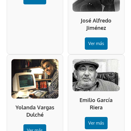
José Alfredo
Jiménez
Ver más
Emilio García
Riera
Yolanda Vargas
Dulché
Ver más
Ver más