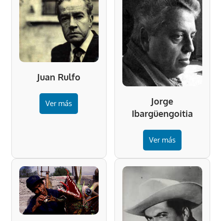
Juan Rulfo
Jorge
Ver más
Ibargüengoitia
Ver más