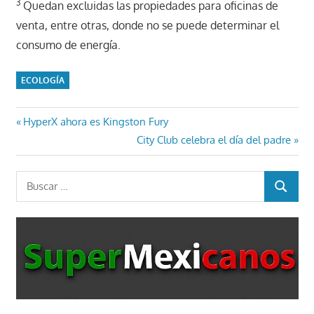
3
Quedan excluidas las propiedades para oficinas de
venta, entre otras, donde no se puede determinar el
consumo de energía.
ECOLOGÍA
Navegación
Entrada
HyperX ahora es Kingston Fury
anterior:
Entrada
City Club celebra el día del padre
de
siguiente:
entradas
Buscar:
BUSCAR