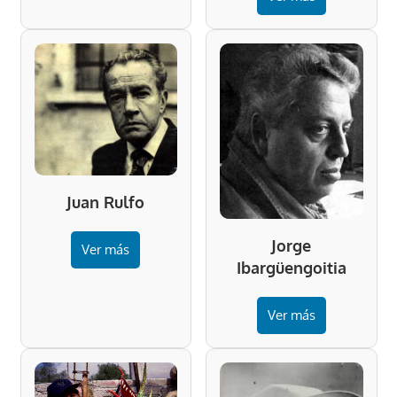
Juan Rulfo
Jorge
Ver más
Ibargüengoitia
Ver más