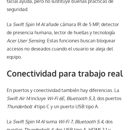
facial ayuda, pero no sustituye buenas prácticas de
seguridad.
La
Swift Spin 14 AI
añade cámara IR de 5 MP, detector
de presencia humana, lector de huellas y tecnología
Acer User Sensing
. Estas funciones buscan bloquear
accesos no deseados cuando el usuario se aleja del
equipo.
Conectividad para trabajo real
En puertos y conectividad también hay diferencias. La
Swift Air 14
incluye
Wi-Fi 6E
,
Bluetooth 5.3
, dos puertos
Thunderbolt 4
tipo C y un puerto USB tipo A.
La
Swift Spin 14 AI
suma
Wi-Fi 7
,
Bluetooth 5.4
, dos
puertos
Thunderbolt 4
, dos USB tipo A, HDMI 2.1 y