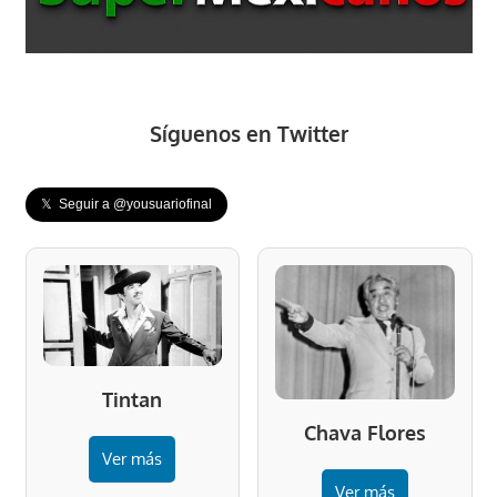
Síguenos en Twitter
𝕏 Seguir a @yousuariofinal
Tintan
Chava Flores
Ver más
Ver más