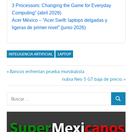
3 Processors: Changing the Game for Everyday
Computing” (abril 2026)
Acer México – “Acer Swift: laptops delgadas y
ligeras de primer nivel” (junio 2026)
INTELIGENCIA ARTIFICIAL
LAPTOP
Navegación
Entrada
Bancos enfrentan prueba mundialista
anterior:
Entrada
nubia Neo 5 GT baja de precio
de
siguiente:
entradas
Buscar:
BUSCAR