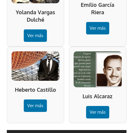
Emilio García
Riera
Yolanda Vargas
Dulché
Ver más
Ver más
Heberto Castillo
Luis Alcaraz
Ver más
Ver más