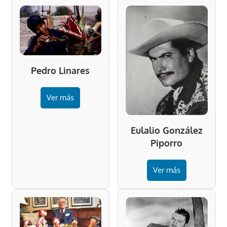
Pedro Linares
Ver más
Eulalio González
Piporro
Ver más