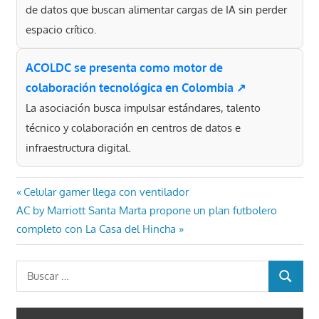
de datos que buscan alimentar cargas de IA sin perder
espacio crítico.
ACOLDC se presenta como motor de
colaboración tecnológica en Colombia ↗
La asociación busca impulsar estándares, talento
técnico y colaboración en centros de datos e
infraestructura digital.
Navegación
Entrada
Celular gamer llega con ventilador
Entrada
anterior:
AC by Marriott Santa Marta propone un plan futbolero
de
siguiente:
completo con La Casa del Hincha
entradas
Buscar:
BUSCAR