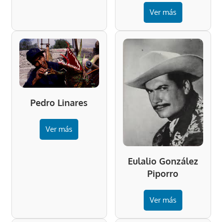
Ver más
Pedro Linares
Ver más
Eulalio González
Piporro
Ver más