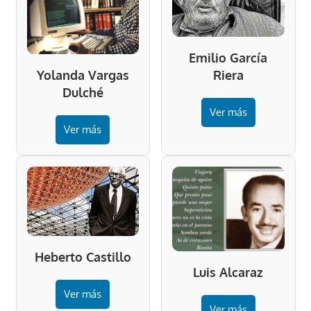
Emilio García
Riera
Yolanda Vargas
Dulché
Ver más
Ver más
Heberto Castillo
Luis Alcaraz
Ver más
Ver más