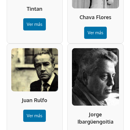
Tintan
Chava Flores
Ver más
Ver más
Juan Rulfo
Jorge
Ver más
Ibargüengoitia