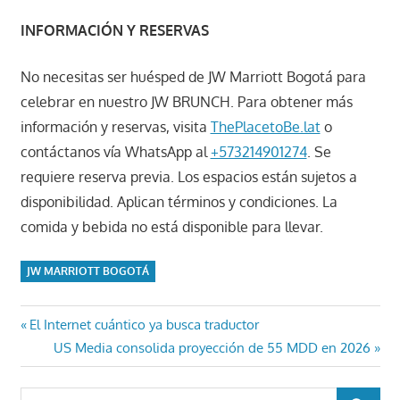
INFORMACIÓN Y RESERVAS
No necesitas ser huésped de JW Marriott Bogotá para
celebrar en nuestro JW BRUNCH. Para obtener más
información y reservas, visita
ThePlacetoBe.lat
o
contáctanos vía WhatsApp al
+573214901274
. Se
requiere reserva previa. Los espacios están sujetos a
disponibilidad. Aplican términos y condiciones. La
comida y bebida no está disponible para llevar.
JW MARRIOTT BOGOTÁ
Navegación
Entrada
El Internet cuántico ya busca traductor
anterior:
Entrada
US Media consolida proyección de 55 MDD en 2026
de
siguiente:
entradas
Buscar: