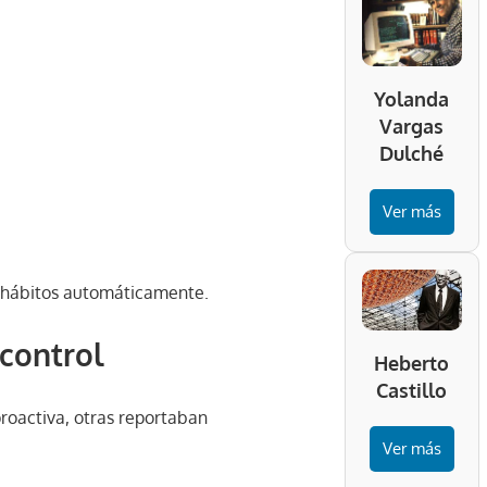
Yolanda
Vargas
Dulché
Ver más
r” hábitos automáticamente.
control
Heberto
Castillo
roactiva, otras reportaban
Ver más