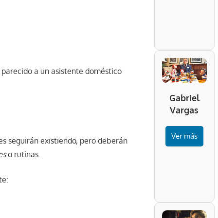
parecido a un asistente doméstico
Gabriel
Vargas
Ver más
es seguirán existiendo, pero deberán
es
o rutinas.
te: