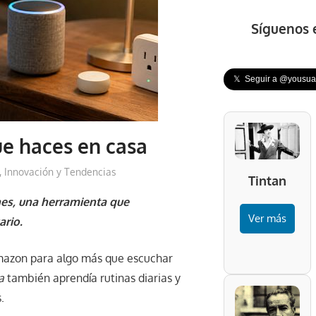
Síguenos 
𝕏 Seguir a @yousuar
ue haces en casa
,
Innovación y Tendencias
Tintan
hes, una herramienta que
Ver más
ario.
mazon para algo más que escuchar
a
también aprendía rutinas diarias y
.