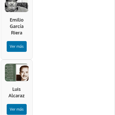
Emilio
García
Riera
Ver más
Luis
Alcaraz
Ver más