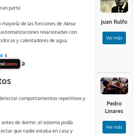
ran parte.
Juan Rulfo
la mayoría de las funciones de
Alexa
á automatizaciones relacionadas con
Ver más
obóticas y calentadores de agua.
al
📱
xi
canos
🎬
tos
detectar comportamientos repetitivos y
Pedro
Linares
 antes de dormir, el sistema podía
Ver más
ectar que nadie estaba en casa y