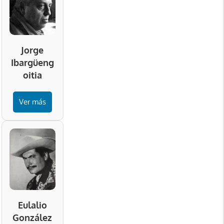
Jorge
Ibargüeng
oitia
Ver más
Eulalio
González