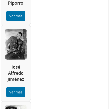
Piporro
Ver más
José
Alfredo
Jiménez
Ver más