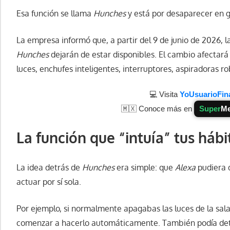
Esa función se llama
Hunches
y está por desaparecer en g
La empresa informó que, a partir del 9 de junio de 2026, 
Hunches
dejarán de estar disponibles. El cambio afectar
luces, enchufes inteligentes, interruptores, aspiradoras r
💻 Visita
YoUsuarioFin
🇲🇽 Conoce más en
Super
Me
La función que “intuía” tus hábi
La idea detrás de
Hunches
era simple: que
Alexa
pudiera 
actuar por sí sola.
Por ejemplo, si normalmente apagabas las luces de la sala
comenzar a hacerlo automáticamente. También podía det