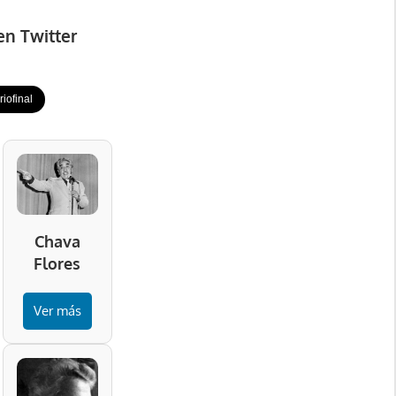
en Twitter
iofinal
Chava
Flores
Ver más