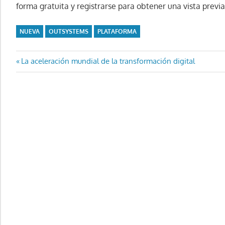
forma gratuita y registrarse para obtener una vista prev
NUEVA
OUTSYSTEMS
PLATAFORMA
Navegación
Entrada
La aceleración mundial de la transformación digital
anterior:
de
entradas