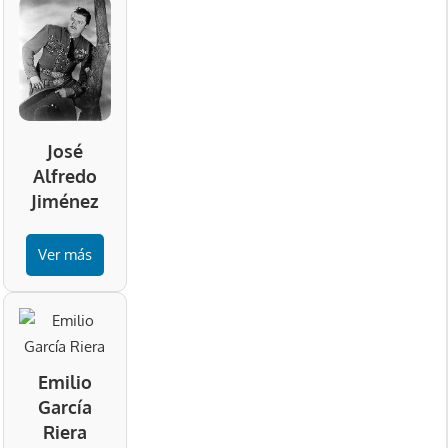
José
Alfredo
Jiménez
Ver más
Emilio
García
Riera