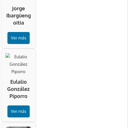
Jorge
Ibargüeng
oitia
Ver más
Eulalio
González
Piporro
Ver más