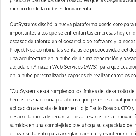
productividad de los desarrolladores que las organizacio
mundo donde la nube es fundamental.
OutSystems diseñó la nueva plataforma desde cero para r
importantes a los que se enfrentan las empresas hoy en dí
escasez de talento en el desarrollo de software y la nece
Project Neo combina las ventajas de productividad del des
una arquitectura en la nube de última generación y basa
alojada en Amazon Web Services (AWS), para que cualqui
en la nube personalizadas capaces de realizar cambios con
“OutSystems está rompiendo los límites del desarrollo de 
hemos diseñado una plataforma que permite a cualquier e
aplicación a escala de Internet”, dijo Paulo Rosado, CEO 
desarrolladores deberían ser los artesanos de la innovaci
sumidos en una complejidad que ahoga su capacidad de inn
utilizar su talento para arreglar, cambiar y mantener el c