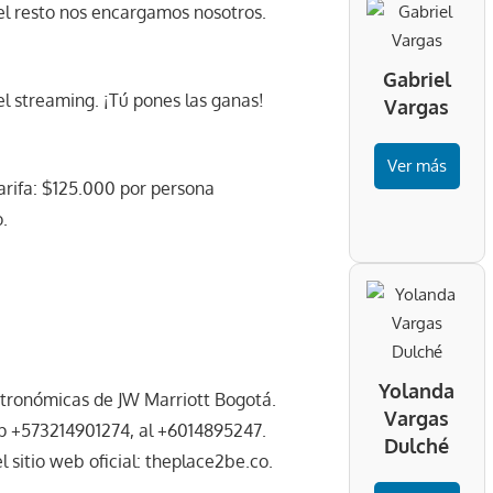
del resto nos encargamos nosotros.
Gabriel
el streaming. ¡Tú pones las ganas!
Vargas
Ver más
arifa: $125.000 por persona
.
Yolanda
astronómicas de JW Marriott Bogotá.
Vargas
p +573214901274, al +6014895247.
Dulché
sitio web oficial: theplace2be.co.