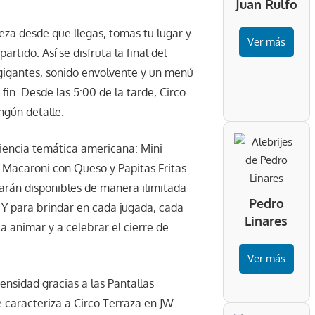
Juan Rulfo
za desde que llegas, tomas tu lugar y
Ver más
rtido. Así se disfruta la final del
 gigantes, sonido envolvente y un menú
in. Desde las 5:00 de la tarde, Circo
ingún detalle.
iencia temática americana: Mini
, Macaroni con Queso y Papitas Fritas
arán disponibles de manera ilimitada
Pedro
. Y para brindar en cada jugada, cada
Linares
 a animar y a celebrar el cierre de
Ver más
nsidad gracias a las Pantallas
 caracteriza a Circo Terraza en JW