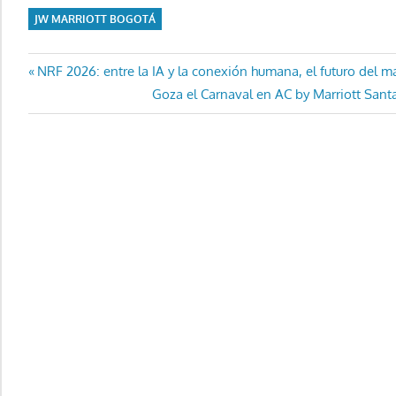
JW MARRIOTT BOGOTÁ
Navegación
Entrada
NRF 2026: entre la IA y la conexión humana, el futuro del m
anterior:
Entrada
Goza el Carnaval en AC by Marriott Santa
de
siguiente:
entradas