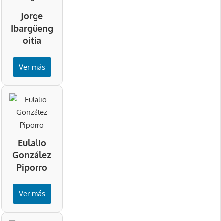
Jorge
Ibargüeng
oitia
Ver más
Eulalio
González
Piporro
Ver más