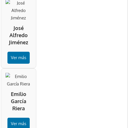
José
Alfredo
Jiménez
Ver más
Emilio
García
Riera
Ver más