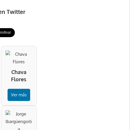
en Twitter
iofinal
Chava
Flores
Ver más