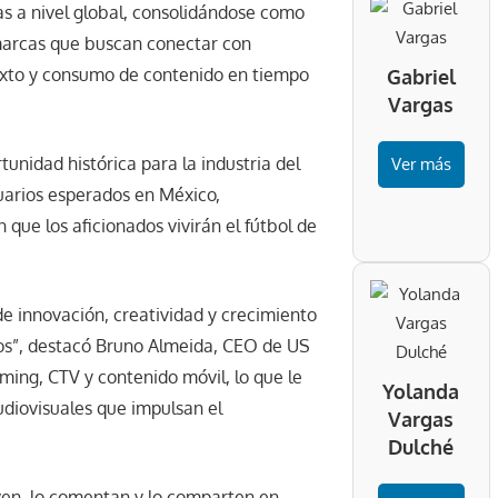
s a nivel global, consolidándose como
 marcas que buscan conectar con
exto y consumo de contenido en tiempo
Gabriel
Vargas
nidad histórica para la industria del
Ver más
suarios esperados en México,
que los aficionados vivirán el fútbol de
 innovación, creatividad y crecimiento
os”, destacó Bruno Almeida, CEO de US
ming, CTV y contenido móvil, lo que le
Yolanda
udiovisuales que impulsan el
Vargas
Dulché
viven, lo comentan y lo comparten en