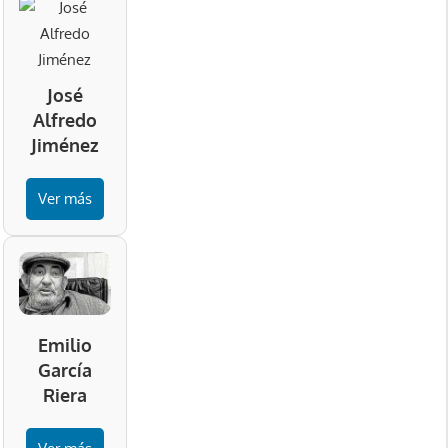
José
Alfredo
Jiménez
Ver más
Emilio
García
Riera