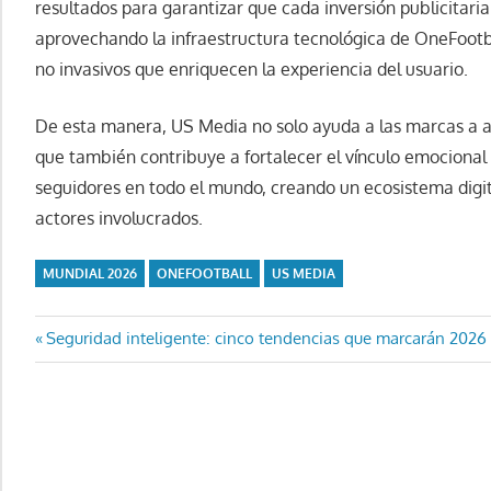
resultados para garantizar que cada inversión publicitaria
aprovechando la infraestructura tecnológica de OneFootba
no invasivos que enriquecen la experiencia del usuario.
De esta manera, US Media no solo ayuda a las marcas a al
que también contribuye a fortalecer el vínculo emocional e
seguidores en todo el mundo, creando un ecosistema digit
actores involucrados.
MUNDIAL 2026
ONEFOOTBALL
US MEDIA
Navegación
Entrada
Seguridad inteligente: cinco tendencias que marcarán 2026
anterior:
de
entradas