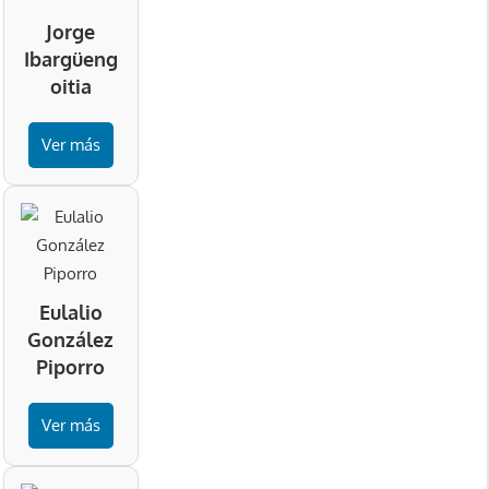
Jorge
Ibargüeng
oitia
Ver más
Eulalio
González
Piporro
Ver más