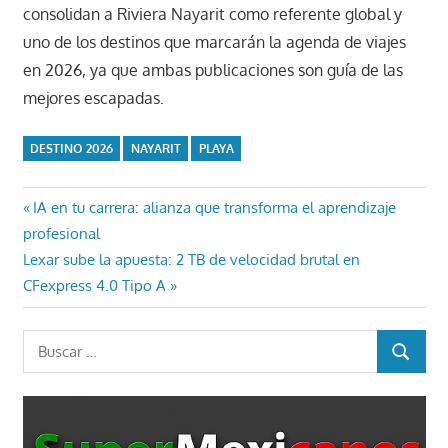
consolidan a Riviera Nayarit como referente global y
uno de los destinos que marcarán la agenda de viajes
en 2026, ya que ambas publicaciones son guía de las
mejores escapadas.
DESTINO 2026
NAYARIT
PLAYA
Navegación
Entrada
IA en tu carrera: alianza que transforma el aprendizaje
anterior:
profesional
de
Entrada
Lexar sube la apuesta: 2 TB de velocidad brutal en
entradas
siguiente:
CFexpress 4.0 Tipo A
Buscar:
BUSCAR