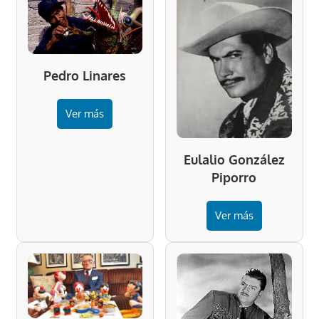
Pedro Linares
Ver más
Eulalio González
Piporro
Ver más