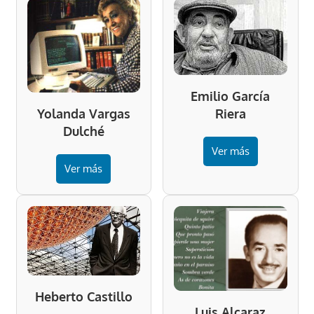
Emilio García
Riera
Yolanda Vargas
Dulché
Ver más
Ver más
Heberto Castillo
Luis Alcaraz