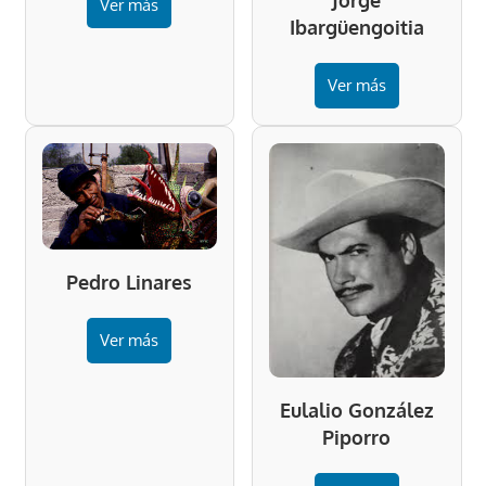
Ver más
Ibargüengoitia
Ver más
Pedro Linares
Ver más
Eulalio González
Piporro