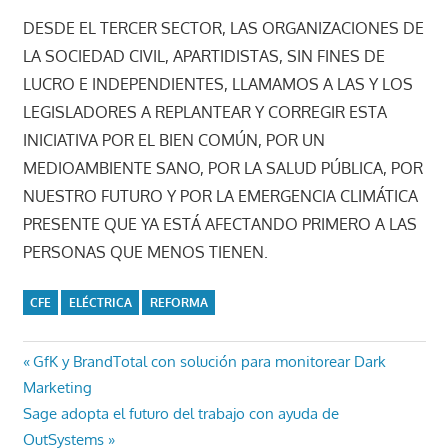
DESDE EL TERCER SECTOR, LAS ORGANIZACIONES DE
LA SOCIEDAD CIVIL, APARTIDISTAS, SIN FINES DE
LUCRO E INDEPENDIENTES, LLAMAMOS A LAS Y LOS
LEGISLADORES A REPLANTEAR Y CORREGIR ESTA
INICIATIVA POR EL BIEN COMÚN, POR UN
MEDIOAMBIENTE SANO, POR LA SALUD PÚBLICA, POR
NUESTRO FUTURO Y POR LA EMERGENCIA CLIMÁTICA
PRESENTE QUE YA ESTÁ AFECTANDO PRIMERO A LAS
PERSONAS QUE MENOS TIENEN.
CFE
ELÉCTRICA
REFORMA
Navegación
Entrada
GfK y BrandTotal con solución para monitorear Dark
anterior:
Marketing
de
Entrada
Sage adopta el futuro del trabajo con ayuda de
entradas
siguiente:
OutSystems