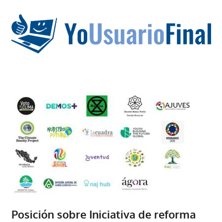
Saltar
al
contenido
La
tecnología
no
tiene
que
estar
en
chino
Posición sobre Iniciativa de reforma