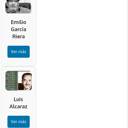
Emilio
García
Riera
Ver más
Luis
Alcaraz
Ver más