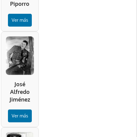
Piporro
Ver más
José
Alfredo
Jiménez
Ver más