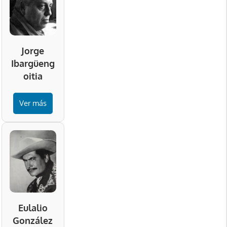
Jorge
Ibargüeng
oitia
Ver más
Eulalio
González