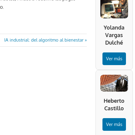
o.
Yolanda
Vargas
Entrada
IA industrial: del algoritmo al bienestar
Dulché
siguiente:
Ver más
Heberto
Castillo
Ver más