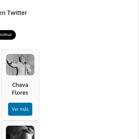
en Twitter
iofinal
Chava
Flores
Ver más