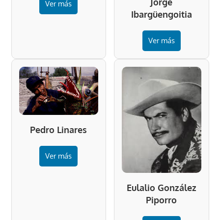
Jorge
Ver más
Ibargüengoitia
Ver más
Pedro Linares
Ver más
Eulalio González
Piporro