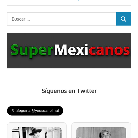
entradas
siguiente:
Buscar:
BUSCAR
Síguenos en Twitter
𝕏 Seguir a @yousuariofinal