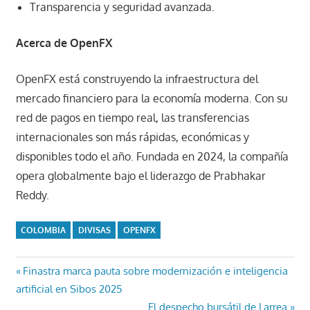
Transparencia y seguridad avanzada.
Acerca de OpenFX
OpenFX está construyendo la infraestructura del
mercado financiero para la economía moderna. Con su
red de pagos en tiempo real, las transferencias
internacionales son más rápidas, económicas y
disponibles todo el año. Fundada en 2024, la compañía
opera globalmente bajo el liderazgo de Prabhakar
Reddy.
COLOMBIA
DIVISAS
OPENFX
Navegación
Entrada
Finastra marca pauta sobre modernización e inteligencia
anterior:
artificial en Sibos 2025
de
Entrada
El despecho bursátil de Larrea