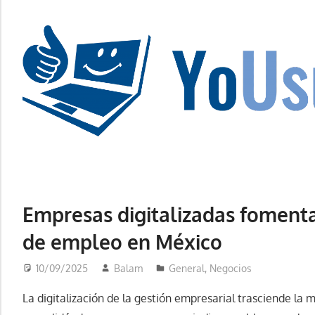
Saltar
al
contenido
La
tecnología
no
tiene
Empresas digitalizadas foment
que
de empleo en México
estar
en
10/09/2025
Balam
General
,
Negocios
chino
La digitalización de la gestión empresarial trasciende la 