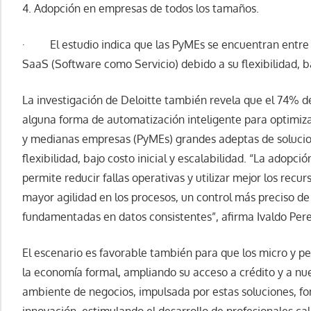
4. Adopción en empresas de todos los tamaños.
· El estudio indica que las PyMEs se encuentran entre 
SaaS (Software como Servicio) debido a su flexibilidad, baj
La investigación de Deloitte también revela que el 74% de
alguna forma de automatización inteligente para optimiza
y medianas empresas (PyMEs) grandes adeptas de solucio
flexibilidad, bajo costo inicial y escalabilidad. “La adopc
permite reducir fallas operativas y utilizar mejor los recu
mayor agilidad en los procesos, un control más preciso de 
fundamentadas en datos consistentes”, afirma Ivaldo Pere
El escenario es favorable también para que los micro y 
la economía formal, ampliando su acceso a crédito y a n
ambiente de negocios, impulsada por estas soluciones, fo
innovación, estimulando el desarrollo de profesionales ca