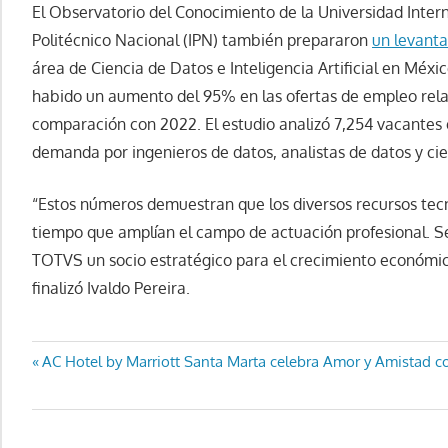
El Observatorio del Conocimiento de la Universidad Interna
Politécnico Nacional (IPN) también prepararon
un levanta
área de Ciencia de Datos e Inteligencia Artificial en Méxi
habido un aumento del 95% en las ofertas de empleo relaci
comparación con 2022. El estudio analizó 7,254 vacante
demanda por ingenieros de datos, analistas de datos y cien
“Estos números demuestran que los diversos recursos tecn
tiempo que amplían el campo de actuación profesional. 
TOTVS un socio estratégico para el crecimiento económic
finalizó Ivaldo Pereira.
Navegación
Entrada
AC Hotel by Marriott Santa Marta celebra Amor y Amistad co
anterior:
de
entradas