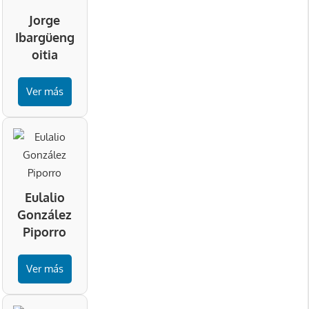
Jorge
Ibargüeng
oitia
Ver más
Eulalio
González
Piporro
Ver más