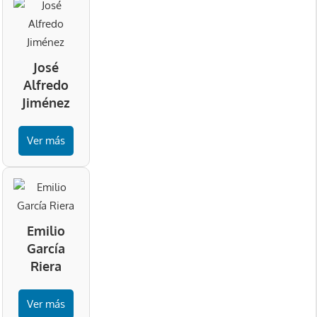
José
Alfredo
Jiménez
Ver más
Emilio
García
Riera
Ver más