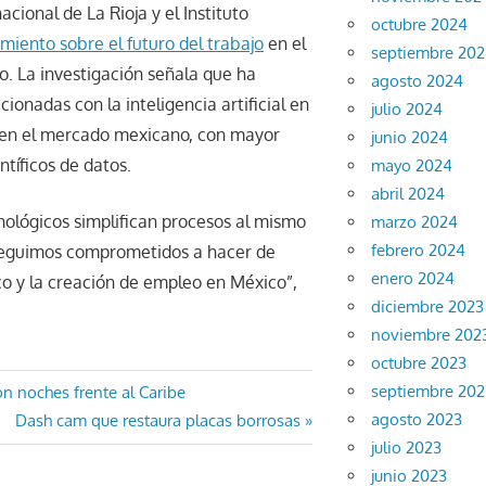
cional de La Rioja y el Instituto
octubre 2024
miento sobre el futuro del trabajo
en el
septiembre 20
co. La investigación señala que ha
agosto 2024
onadas con la inteligencia artificial en
julio 2024
s en el mercado mexicano, con mayor
junio 2024
tíficos de datos.
mayo 2024
abril 2024
ológicos simplifican procesos al mismo
marzo 2024
febrero 2024
Seguimos comprometidos a hacer de
enero 2024
o y la creación de empleo en México”,
diciembre 2023
noviembre 202
octubre 2023
septiembre 202
n noches frente al Caribe
agosto 2023
Entrada
Dash cam que restaura placas borrosas
julio 2023
siguiente:
junio 2023