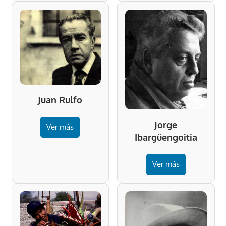
Juan Rulfo
Jorge
Ver más
Ibargüengoitia
Ver más