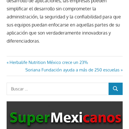
desarrollo de aplicaciones, las empresas pueden
simplificar el desarrollo sin comprometer la
administración, la seguridad y la confiabilidad para que
sus equipos puedan enfocarse en aquellas partes de su
aplicación que son verdaderamente innovadoras y
diferenciadoras.
Navegación
Entrada
Herbalife Nutrition México crece un 23%
anterior:
Entrada
Soriana Fundación ayuda a más de 250 escuelas
de
siguiente:
entradas
Buscar:
BUSCAR