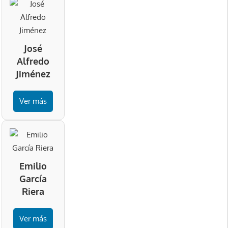
José
Alfredo
Jiménez
Ver más
Emilio
García
Riera
Ver más