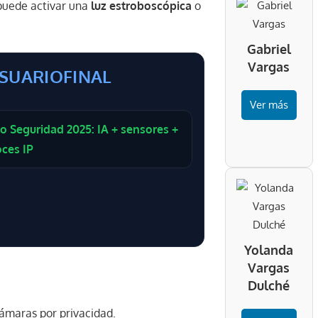
 puede activar una
luz estroboscópica
o
Gabriel
Vargas
SUARIOFINAL
Ver más
o Seguridad 2025: IA + sensores +
oces IP
Yolanda
Vargas
Dulché
ámaras por privacidad.