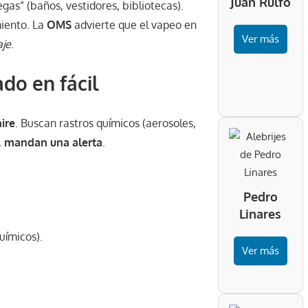
Juan Rulfo
egas” (baños, vestidores, bibliotecas).
miento. La
OMS
advierte que el vapeo en
Ver más
aje
.
ado en fácil
aire
. Buscan rastros químicos (aerosoles,
,
mandan una alerta
.
Pedro
Linares
uímicos).
Ver más