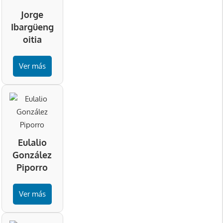
Jorge
Ibargüeng
oitia
Ver más
Eulalio
González
Piporro
Ver más