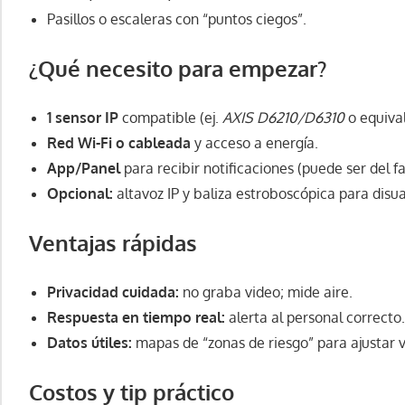
Pasillos o escaleras con “puntos ciegos”.
¿Qué necesito para empezar?
1 sensor IP
compatible (ej.
AXIS D6210/D6310
o equival
Red Wi-Fi o cableada
y acceso a energía.
App/Panel
para recibir notificaciones (puede ser del f
Opcional:
altavoz IP y baliza estroboscópica para disu
Ventajas rápidas
Privacidad cuidada:
no graba video; mide aire.
Respuesta en tiempo real:
alerta al personal correcto.
Datos útiles:
mapas de “zonas de riesgo” para ajustar vi
Costos y tip práctico