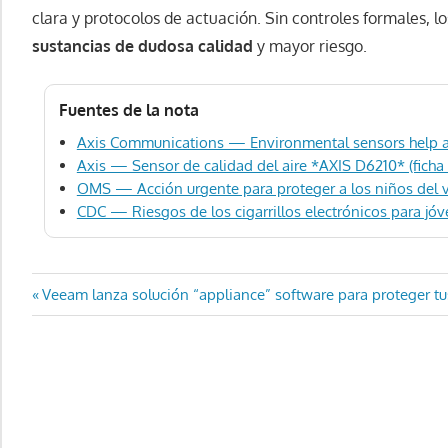
clara y protocolos de actuación. Sin controles formales, 
sustancias de dudosa calidad
y mayor riesgo.
Fuentes de la nota
Axis Communications — Environmental sensors help ad
Axis — Sensor de calidad del aire *AXIS D6210* (ficha 
OMS — Acción urgente para proteger a los niños del 
CDC — Riesgos de los cigarrillos electrónicos para jó
Navegación
Entrada
Veeam lanza solución “appliance” software para proteger tu
anterior:
de
entradas