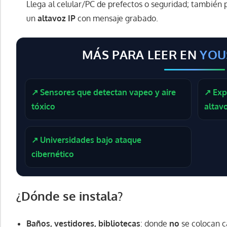
Llega al celular/PC de prefectos o seguridad; también
un
altavoz IP
con mensaje grabado.
MÁS PARA LEER EN
YOU
↗ Sensores que detectan vapeo y aire
↗ Exp
tóxico
altav
↗ Universidades bajo ataque
cibernético
¿Dónde se instala?
Baños, vestidores, bibliotecas
: donde
no
se colocan c