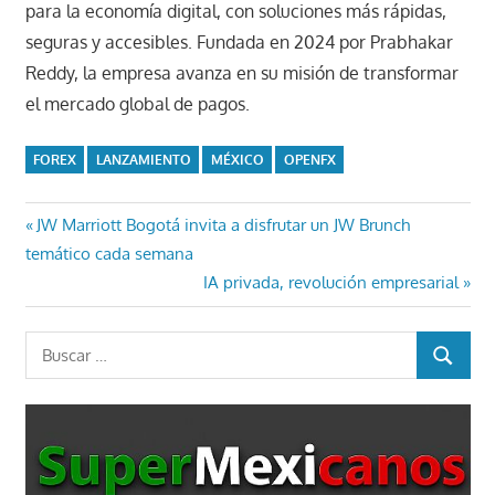
para la economía digital, con soluciones más rápidas,
seguras y accesibles. Fundada en 2024 por Prabhakar
Reddy, la empresa avanza en su misión de transformar
el mercado global de pagos.
FOREX
LANZAMIENTO
MÉXICO
OPENFX
Navegación
Entrada
JW Marriott Bogotá invita a disfrutar un JW Brunch
anterior:
temático cada semana
de
Entrada
IA privada, revolución empresarial
entradas
siguiente:
Buscar:
BUSCAR