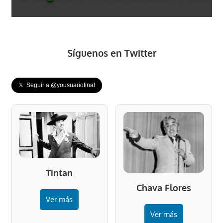
Síguenos en Twitter
𝕏 Seguir a @yousuariofinal
Tintan
Chava Flores
Ver más
Ver más