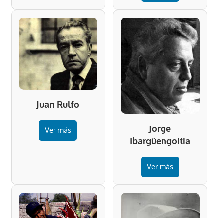
Juan Rulfo
Jorge
Ver más
Ibargüengoitia
Ver más