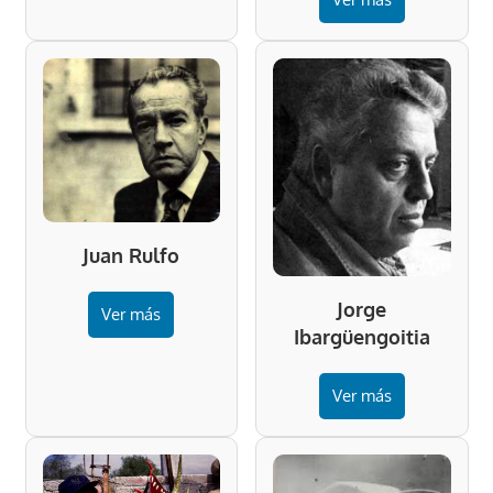
Juan Rulfo
Jorge
Ver más
Ibargüengoitia
Ver más