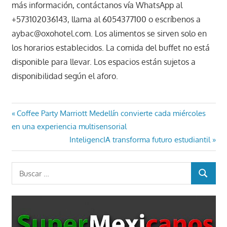
más información, contáctanos vía WhatsApp al
+573102036143, llama al 6054377100 o escríbenos a
aybac@oxohotel.com. Los alimentos se sirven solo en
los horarios establecidos. La comida del buffet no está
disponible para llevar. Los espacios están sujetos a
disponibilidad según el aforo.
Navegación
Entrada
Coffee Party Marriott Medellín convierte cada miércoles
anterior:
en una experiencia multisensorial
de
Entrada
InteligencIA transforma futuro estudiantil
entradas
siguiente:
Buscar:
BUSCAR