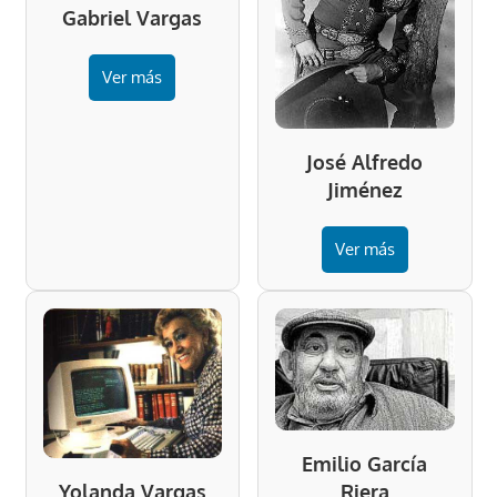
Gabriel Vargas
Ver más
José Alfredo
Jiménez
Ver más
Emilio García
Riera
Yolanda Vargas