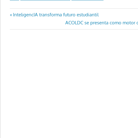
Navegación
Entrada
InteligencIA transforma futuro estudiantil
anterior:
Entrada
ACOLDC se presenta como motor d
de
siguiente:
entradas