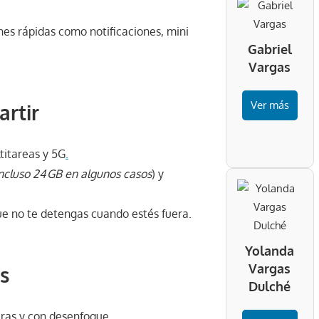
iones rápidas como notificaciones, mini
Gabriel
Vargas
Ver más
rtir
ltitareas y 5G
.
ncluso 24 GB en algunos casos
) y
ue no te detengas cuando estés fuera.
Yolanda
Vargas
s
Dulché
laras y con desenfoque.