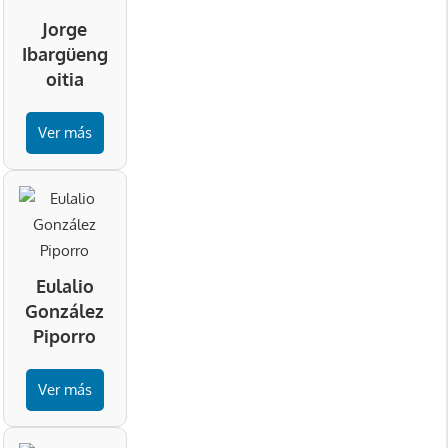
Jorge
Ibargüeng
oitia
Ver más
Eulalio
González
Piporro
Ver más