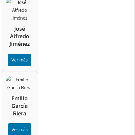
José
Alfredo
Jiménez
Ver más
Emilio
García
Riera
Ver más