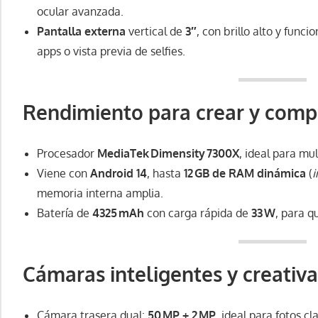
ocular avanzada.
Pantalla externa
vertical de
3″
, con brillo alto y func
apps o vista previa de selfies.
Rendimiento para crear y compa
Procesador
MediaTek Dimensity 7300X
, ideal para mu
Viene con
Android 14
, hasta
12 GB de RAM dinámica
(
i
memoria interna amplia.
Batería de
4325 mAh
con carga rápida de
33 W
, para q
Cámaras inteligentes y creativa
Cámara trasera dual:
50 MP + 2 MP
, ideal para fotos c