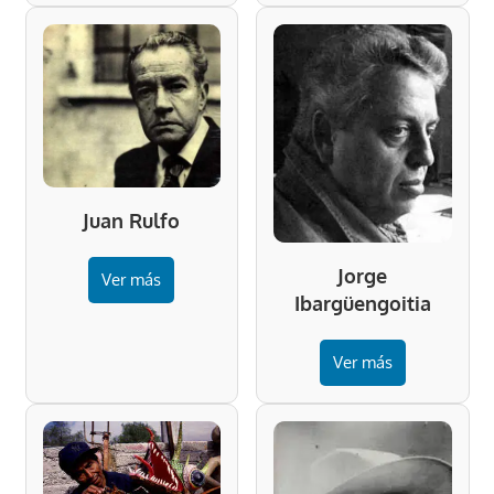
Juan Rulfo
Jorge
Ver más
Ibargüengoitia
Ver más