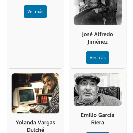
Ver más
José Alfredo
Jiménez
Ver más
Emilio García
Riera
Yolanda Vargas
Dulché