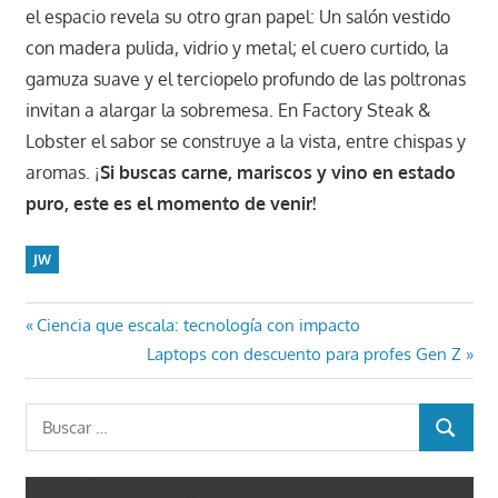
el espacio revela su otro gran papel: Un salón vestido
con madera pulida, vidrio y metal; el cuero curtido, la
gamuza suave y el terciopelo profundo de las poltronas
invitan a alargar la sobremesa. En Factory Steak &
Lobster el sabor se construye a la vista, entre chispas y
aromas. ¡
Si buscas carne, mariscos y vino en estado
puro, este es el momento de venir!
JW
Navegación
Entrada
Ciencia que escala: tecnología con impacto
anterior:
Entrada
Laptops con descuento para profes Gen Z
de
siguiente:
entradas
Buscar:
BUSCAR