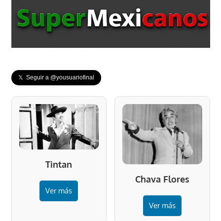
𝕏 Seguir a @yousuariofinal
Tintan
Chava Flores
Ver más
Ver más