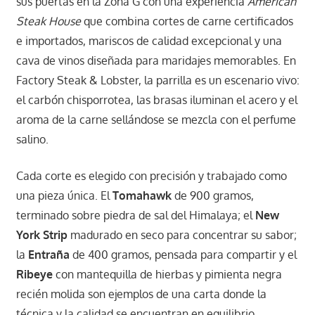
sus puertas en la Zona G con una experiencia
American
Steak House
que combina cortes de carne certificados
e importados, mariscos de calidad excepcional y una
cava de vinos diseñada para maridajes memorables. En
Factory Steak & Lobster, la parrilla es un escenario vivo:
el carbón chisporrotea, las brasas iluminan el acero y el
aroma de la carne sellándose se mezcla con el perfume
salino.
Cada corte es elegido con precisión y trabajado como
una pieza única. El
Tomahawk
de 900 gramos,
terminado sobre piedra de sal del Himalaya; el
New
York Strip
madurado en seco para concentrar su sabor;
la
Entraña
de 400 gramos, pensada para compartir y el
Ribeye
con mantequilla de hierbas y pimienta negra
recién molida son ejemplos de una carta donde la
técnica y la calidad se encuentran en equilibrio.