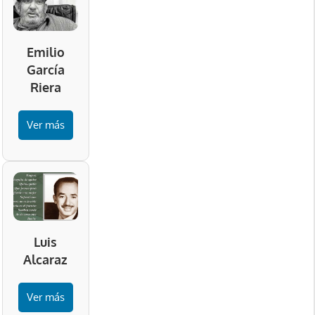
Emilio
García
Riera
Ver más
Luis
Alcaraz
Ver más