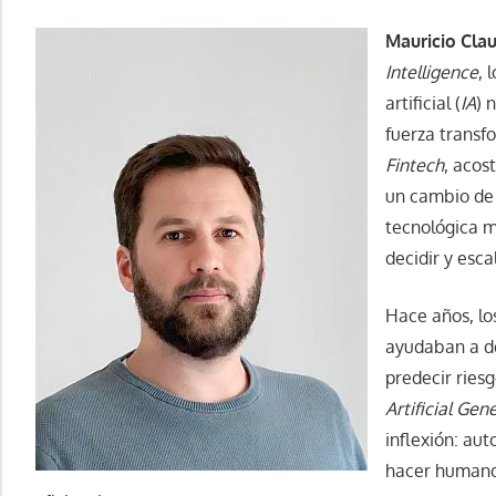
Mauricio Cla
Intelligence
, 
artificial (
IA
) 
fuerza transfo
Fintech
, acos
un cambio de 
tecnológica m
decidir y escal
Hace años, lo
ayudaban a de
predecir riesg
Artificial Gen
inflexión: au
hacer humanos