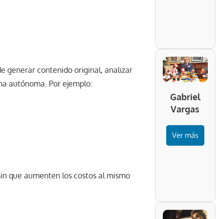
 generar contenido original, analizar
rma autónoma. Por ejemplo:
Gabriel
Vargas
Ver más
sin que aumenten los costos al mismo