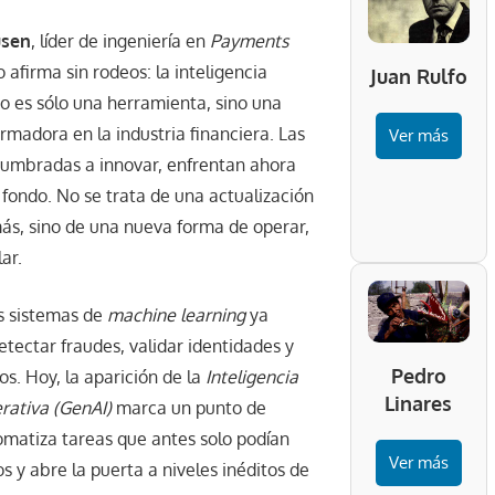
usen
, líder de ingeniería en
Payments
lo afirma sin rodeos: la inteligencia
Juan Rulfo
no es sólo una herramienta, sino una
rmadora en la industria financiera. Las
Ver más
tumbradas a innovar, enfrentan ahora
fondo. No se trata de una actualización
ás, sino de una nueva forma de operar,
ar.
s sistemas de
machine learning
ya
tectar fraudes, validar identidades y
Pedro
os. Hoy, la aparición de la
Inteligencia
Linares
erativa (GenAI)
marca un punto de
tomatiza tareas que antes solo podían
Ver más
 y abre la puerta a niveles inéditos de