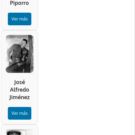
Piporro
Ver más
José
Alfredo
Jiménez
Ver más