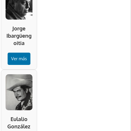
Jorge
Ibargüeng
oitia
Ver más
Eulalio
González