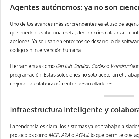
Agentes autónomos: ya no son cienci
Uno de los avances más sorprendentes es el uso de agen
que pueden recibir una meta, decidir cómo alcanzarla, int
acciones. Ya se usan en entornos de desarrollo de softwa
código sin intervención humana.
Herramientas como
GitHub Copilot
,
Codex
o
Windsurf
son
programación. Estas soluciones no sólo aceleran el trabaj
mejorar la colaboración entre desarrolladores.
Infraestructura inteligente y colabo
La tendencia es clara: los sistemas ya no trabajan aislado
protocolos como
MCP
,
A2A
o
AG-UI
, lo que permite que a