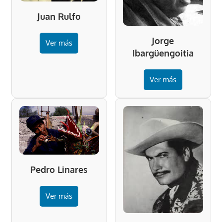
Juan Rulfo
Jorge
Ver más
Ibargüengoitia
Ver más
Pedro Linares
Ver más