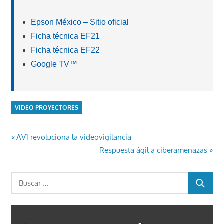
Epson México – Sitio oficial
Ficha técnica EF21
Ficha técnica EF22
Google TV™
VIDEO PROYECTORES
Navegación
Entrada
AV1 revoluciona la videovigilancia
anterior:
Entrada
Respuesta ágil a ciberamenazas
de
siguiente:
entradas
Buscar:
BUSCAR