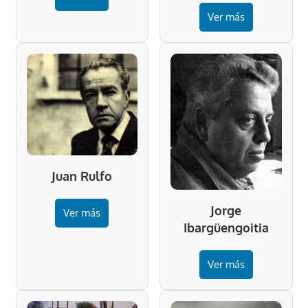
Ver más
Juan Rulfo
Jorge
Ver más
Ibargüengoitia
Ver más