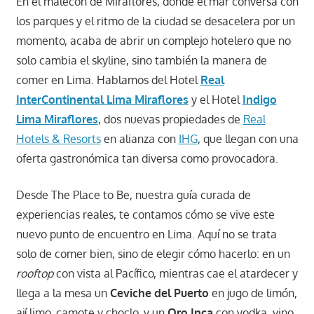
En el malecón de Miraflores, donde el mar conversa con
los parques y el ritmo de la ciudad se desacelera por un
momento, acaba de abrir un complejo hotelero que no
solo cambia el skyline, sino también la manera de
comer en Lima. Hablamos del Hotel
Real
InterContinental Lima Miraflores
y el Hotel
Indigo
Lima Miraflores
, dos nuevas propiedades de
Real
Hotels & Resorts
en alianza con
IHG
, que llegan con una
oferta gastronómica tan diversa como provocadora.
Desde The Place to Be, nuestra guía curada de
experiencias reales, te contamos cómo se vive este
nuevo punto de encuentro en Lima. Aquí no se trata
solo de comer bien, sino de elegir cómo hacerlo: en un
rooftop
con vista al Pacífico, mientras cae el atardecer y
llega a la mesa un
Ceviche del Puerto
en jugo de limón,
ají limo, camote y choclo, y un
Oro Inca
con vodka, vino