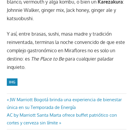
blanco, vermouth y alga kombu, o bien un
Karezakura
:
Johnnie Walker, ginger mix, Jack honey, ginger ale y
katsuobushi.
Y así, entre brasas, sushi, masa madre y tradición
reinventada, terminas la noche convencido de que este
complejo gastronómico en Miraflores no es solo un
destino: es
The Place to Be
para cualquier paladar
inquieto.
IHG
Navegación
Entrada
JW Marriott Bogotá brinda una experiencia de bienestar
anterior:
única en su Temporada de Energía
de
Entrada
AC by Marriott Santa Marta ofrece buffet patriótico con
entradas
siguiente:
cortes y cerveza sin límite