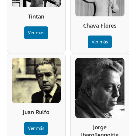
Tintan
Chava Flores
Ver más
Ver más
Juan Rulfo
Jorge
Ver más
Ibargüengoitia