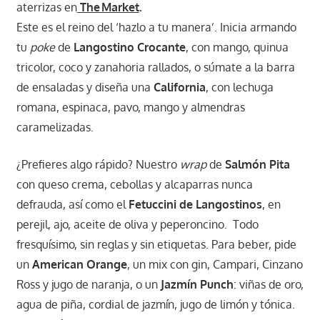
aterrizas en
The Market
.
Este es el reino del ‘hazlo a tu manera’. Inicia armando
tu
poke
de
Langostino Crocante
, con mango, quinua
tricolor, coco y zanahoria rallados, o súmate a la barra
de ensaladas y diseña una
California
, con lechuga
romana, espinaca, pavo, mango y almendras
caramelizadas.
¿Prefieres algo rápido? Nuestro
wrap
de
Salmón Pita
con queso crema, cebollas y alcaparras nunca
defrauda, así como el
Fetuccini de Langostinos
, en
perejil, ajo, aceite de oliva y peperoncino. Todo
fresquísimo, sin reglas y sin etiquetas. Para beber, pide
un
American Orange
, un mix con gin, Campari, Cinzano
Ross y jugo de naranja, o un
Jazmín Punch
: viñas de oro,
agua de piña, cordial de jazmín, jugo de limón y tónica.