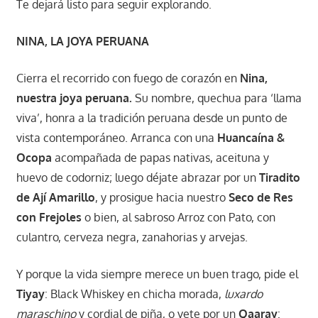
Te dejará listo para seguir explorando.
NINA, LA JOYA PERUANA
Cierra el recorrido con fuego de corazón en
Nina,
nuestra joya peruana.
Su nombre, quechua para ‘llama
viva’, honra a la tradición peruana desde un punto de
vista contemporáneo. Arranca con una
Huancaína &
Ocopa
acompañada de papas nativas, aceituna y
huevo de codorniz; luego déjate abrazar por un
Tiradito
de Ají Amarillo
, y prosigue hacia nuestro
Seco de Res
con Frejoles
o bien, al sabroso Arroz con Pato, con
culantro, cerveza negra, zanahorias y arvejas.
Y porque la vida siempre merece un buen trago, pide el
Tiyay
: Black Whiskey en chicha morada,
luxardo
maraschino
y cordial de piña, o vete por un
Qaaray
: