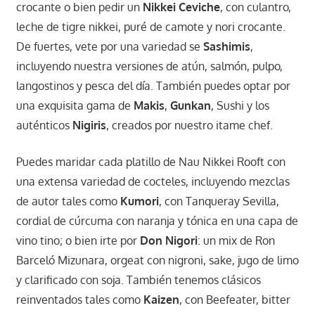
crocante o bien pedir un
Nikkei Ceviche
, con culantro,
leche de tigre nikkei, puré de camote y nori crocante.
De fuertes, vete por una variedad se
Sashimis
,
incluyendo nuestra versiones de atún, salmón, pulpo,
langostinos y pesca del día. También puedes optar por
una exquisita gama de
Makis
,
Gunkan
, Sushi y los
auténticos
Nigiris
, creados por nuestro itame chef.
Puedes maridar cada platillo de Nau Nikkei Rooft con
una extensa variedad de cocteles, incluyendo mezclas
de autor tales como
Kumori
, con Tanqueray Sevilla,
cordial de cúrcuma con naranja y tónica en una capa de
vino tino; o bien irte por
Don Nigori
: un mix de Ron
Barceló Mizunara, orgeat con nigroni, sake, jugo de limo
y clarificado con soja. También tenemos clásicos
reinventados tales como
Kaizen
, con Beefeater, bitter