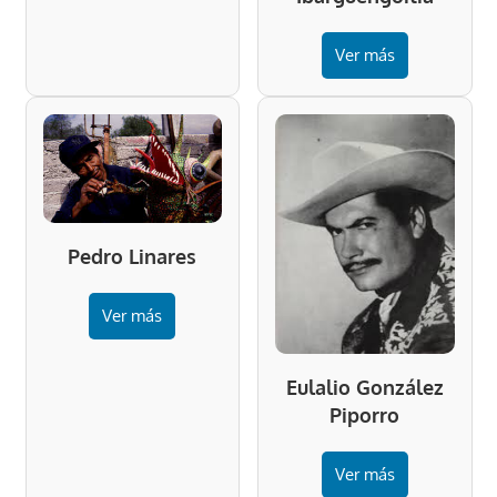
Ver más
Pedro Linares
Ver más
Eulalio González
Piporro
Ver más