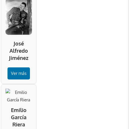
José
Alfredo
Jiménez
Ver más
Emilio
García
Riera