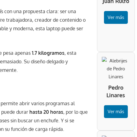
Juan Rulfo
ís con una propuesta clara: ser una
Ver más
re trabajadora, creador de contenido o
ble y moderna, esta laptop puede ser
ue pesa apenas
1.7 kilogramos
, esta
demasiado. Su diseño delgado y
temente.
Pedro
Linares
 permite abrir varios programas al
Ver más
a puede durar
hasta 20 horas
, por lo que
ases sin buscar un enchufe. Y si se
n su función de carga rápida.