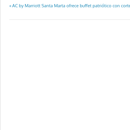
Navegación
Entrada
AC by Marriott Santa Marta ofrece buffet patriótico con corte
anterior:
de
entradas