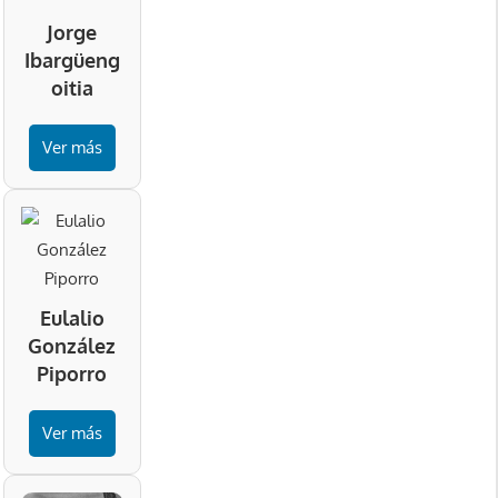
Jorge
Ibargüeng
oitia
Ver más
Eulalio
González
Piporro
Ver más