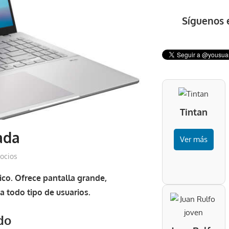
Síguenos 
Tintan
ada
Ver más
ocios
co. Ofrece pantalla grande,
ra todo tipo de usuarios.
do