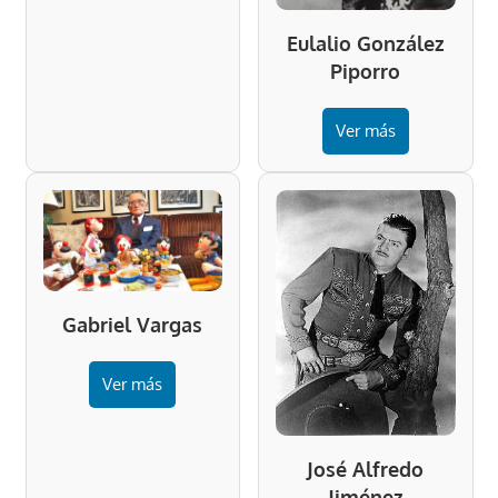
Eulalio González
Piporro
Ver más
Gabriel Vargas
Ver más
José Alfredo
Jiménez