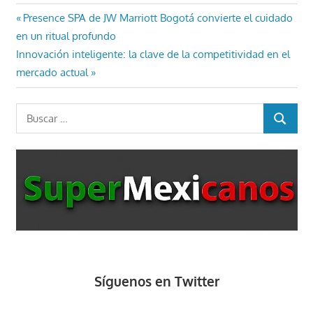
Navegación
Entrada
Presence SPA de JW Marriott Bogotá convierte el cuidado
anterior:
en un ritual profundo
de
Entrada
Innovación inteligente: la clave de la competitividad en el
entradas
siguiente:
mercado actual
Buscar:
BUSCAR
Síguenos en Twitter