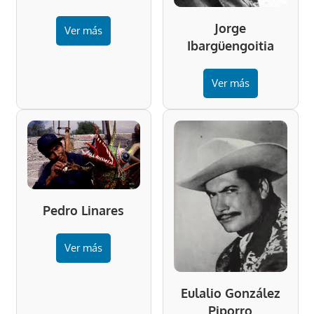
Jorge
Ver más
Ibargüengoitia
Ver más
Pedro Linares
Ver más
Eulalio González
Piporro