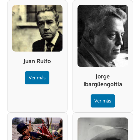
Juan Rulfo
Jorge
Ver más
Ibargüengoitia
Ver más