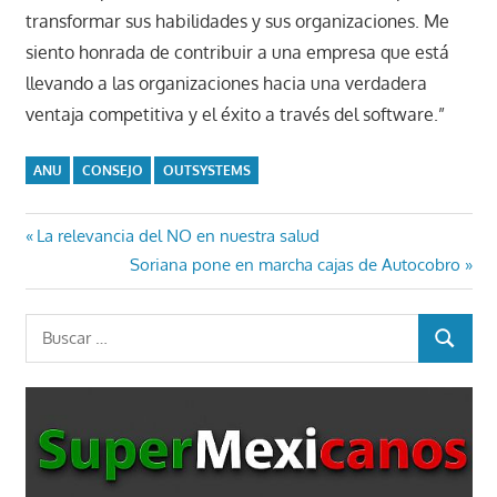
transformar sus habilidades y sus organizaciones. Me
siento honrada de contribuir a una empresa que está
llevando a las organizaciones hacia una verdadera
ventaja competitiva y el éxito a través del software.”
ANU
CONSEJO
OUTSYSTEMS
Navegación
Entrada
La relevancia del NO en nuestra salud
anterior:
Entrada
Soriana pone en marcha cajas de Autocobro
de
siguiente:
entradas
Buscar:
BUSCAR