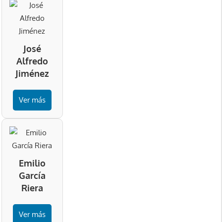
José
Alfredo
Jiménez
Ver más
Emilio
García
Riera
Ver más