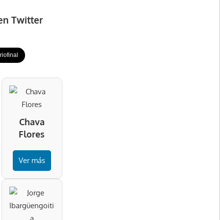
en Twitter
iofinal
Chava
Flores
Ver más