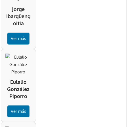
Jorge
Ibargüeng
oitia
Ver más
Eulalio
González
Piporro
Ver más