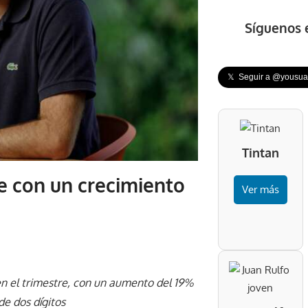
Síguenos 
𝕏 Seguir a @yousuar
Tintan
re con un crecimiento
Ver más
en el trimestre, con un aumento del 19%
e dos dígitos