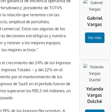
 con ganancia de eficiencia operativa de
 Herszkowicz, presidente de TOTVS.
 la relación que tenemos con las
Gabriel
cto, amplitud de portafolio,
Vargas
d comercial. Estos son algunos de los
s decisiones estratégicas y nuestra
Ver más
r y retener a los mejores equipos,
 los mejores activos.”
n el crecimiento del 24% de los Ingresos
 Ingresos Totales – y del 22% en el
mente por el mantenimiento de los
ngresos de SaaS en el período fueron de
Yolanda
os superaron los R$1,3 mil millones, un
Vargas
 pasado.
Dulché
 19% de los Ingresos Recurrentes. A