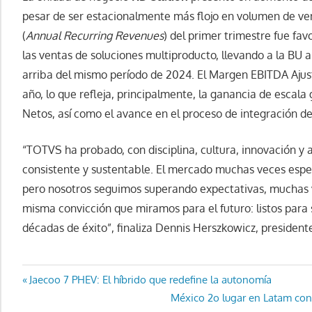
pesar de ser estacionalmente más flojo en volumen de ven
(
Annual Recurring Revenues
) del primer trimestre fue fa
las ventas de soluciones multiproducto, llevando a la BU
arriba del mismo período de 2024. El Margen EBITDA Ajus
año, lo que refleja, principalmente, la ganancia de escala
Netos, así como el avance en el proceso de integración de
“TOTVS ha probado, con disciplina, cultura, innovación y
consistente y sustentable. El mercado muchas veces especu
pero nosotros seguimos superando expectativas, muchas 
misma convicción que miramos para el futuro: listos para
décadas de éxito”, finaliza Dennis Herszkowicz, presiden
Navegación
Entrada
Jaecoo 7 PHEV: El híbrido que redefine la autonomía
anterior:
Entrada
México 2o lugar en Latam co
de