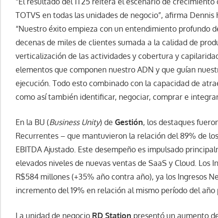
“El resultado del 1T25 reitera el escenario de crecimiento
TOTVS en todas las unidades de negocio”, afirma Dennis
“Nuestro éxito empieza con un entendimiento profundo de
decenas de miles de clientes sumada a la calidad de produ
verticalización de las actividades y cobertura y capilarida
elementos que componen nuestro ADN y que guían nuestra
ejecución. Todo esto combinado con la capacidad de atrae
como así también identificar, negociar, comprar e integrar
En la BU (
Business Unity
) de
Gestión
, los destaques fuero
Recurrentes – que mantuvieron la relación del 89% de los
EBITDA Ajustado. Este desempeño es impulsado principal
elevados niveles de nuevas ventas de SaaS y Cloud. Los I
R$584 millones (+35% año contra año), ya los Ingresos Net
incremento del 19% en relación al mismo período del año
La unidad de negocio
RD Station
presentó un aumento del