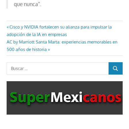
que nunca”.
Navegación
Entrada
Cisco y NVIDIA fortalecen su alianza para impulsar la
anterior:
adopción de la IA en empresas
de
Entrada
AC by Marriott Santa Marta: experiencias memorables en
entradas
siguiente:
500 años de historia
Buscar:
BUSCAR