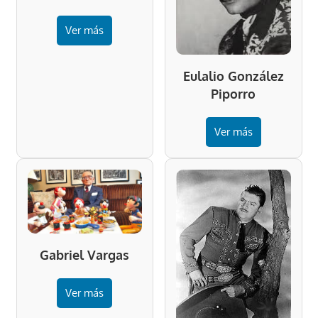
Ver más
Eulalio González
Piporro
Ver más
Gabriel Vargas
Ver más