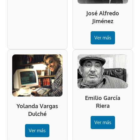
José Alfredo
Jiménez
Ver más
Emilio García
Riera
Yolanda Vargas
Dulché
Ver más
Ver más