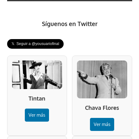
Síguenos en Twitter
𝕏 Seguir a @yousuariofinal
Tintan
Chava Flores
Ver más
Ver más