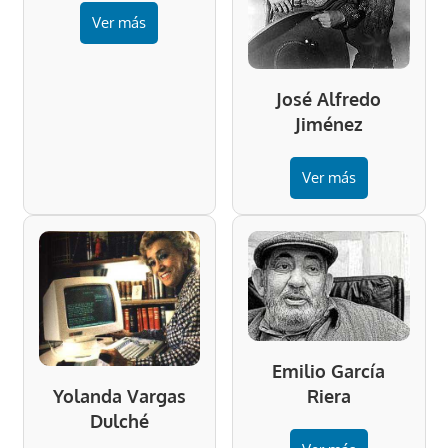
Ver más
José Alfredo
Jiménez
Ver más
Emilio García
Riera
Yolanda Vargas
Dulché