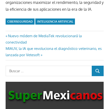
organizaciones maximizar el rendimiento, la seguridad y
la eficiencia de sus aplicaciones en la era de la IA.
CIBERSEGURIDAD
INTELIGENCIA ARTIFICIAL
Navegación
Entrada
Nuevo módem de MediaTek revolucionará la
anterior:
conectividad
de
Entrada
MIAUV, la IA que revoluciona el diagnóstico veterinario, es
entradas
siguiente:
lanzada por Vetesoft
Buscar:
BUSCAR