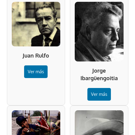
Juan Rulfo
Jorge
Ver más
Ibargüengoitia
Ver más