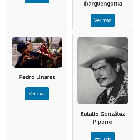
Ibargüengoitia
Ver más
Pedro Linares
Ver más
Eulalio González
Piporro
Ver más