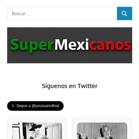
siguiente:
entradas
Buscar:
BUSCAR
Síguenos en Twitter
𝕏 Seguir a @yousuariofinal