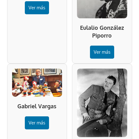
Ver más
Eulalio González
Piporro
Ver más
Gabriel Vargas
Ver más