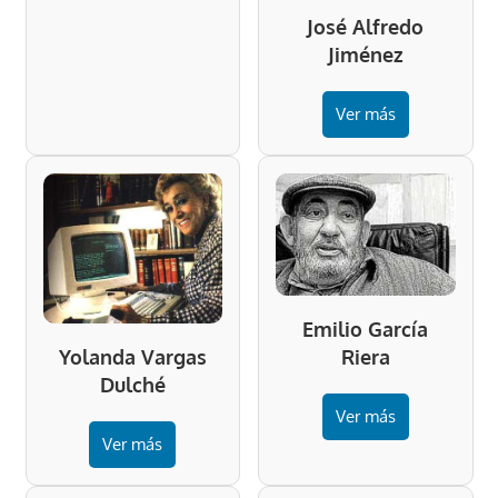
José Alfredo
Jiménez
Ver más
Emilio García
Riera
Yolanda Vargas
Dulché
Ver más
Ver más