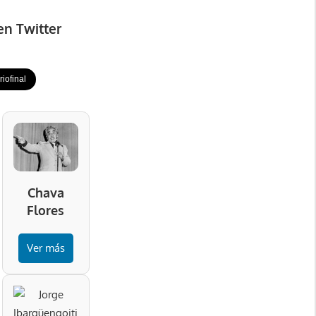
en Twitter
iofinal
Chava
Flores
Ver más