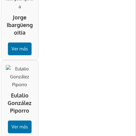
Jorge
Ibargüeng
oitia
Ver más
Eulalio
González
Piporro
Ver más