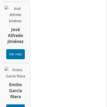
José
Alfredo
Jiménez
Ver más
Emilio
García
Riera