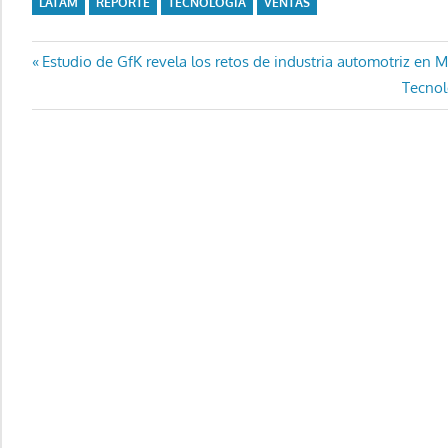
LATAM
REPORTE
TECNOLOGÍA
VENTAS
Navegación
Entrada
Estudio de GfK revela los retos de industria automotriz en 
anterior:
Entrad
Tecnol
de
siguien
entradas