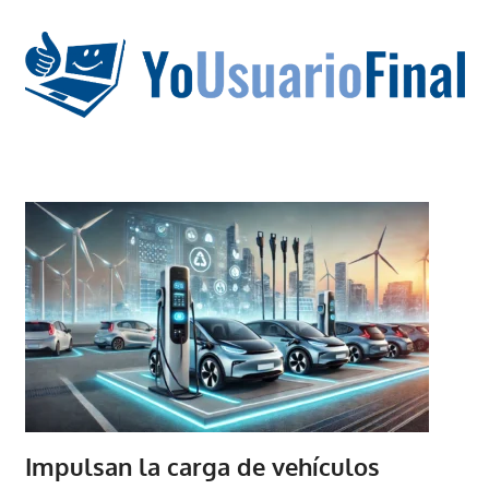
Saltar
al
contenido
La
tecnología
no
tiene
que
estar
en
chino
Impulsan la carga de vehículos