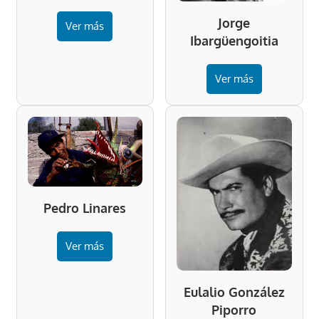
Jorge
Ver más
Ibargüengoitia
Ver más
Pedro Linares
Ver más
Eulalio González
Piporro