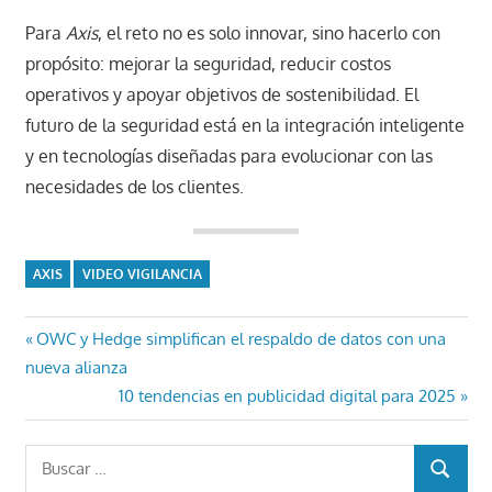
Para
Axis
, el reto no es solo innovar, sino hacerlo con
propósito: mejorar la seguridad, reducir costos
operativos y apoyar objetivos de sostenibilidad. El
futuro de la seguridad está en la integración inteligente
y en tecnologías diseñadas para evolucionar con las
necesidades de los clientes.
AXIS
VIDEO VIGILANCIA
Navegación
Entrada
OWC y Hedge simplifican el respaldo de datos con una
anterior:
nueva alianza
de
Entrada
10 tendencias en publicidad digital para 2025
entradas
siguiente:
Buscar:
BUSCAR