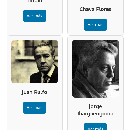
Tintan
Chava Flores
Ver más
Ver más
Juan Rulfo
Jorge
Ver más
Ibargüengoitia
Ver más