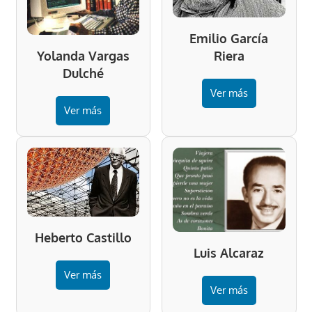
Emilio García
Riera
Yolanda Vargas
Dulché
Ver más
Ver más
Heberto Castillo
Luis Alcaraz
Ver más
Ver más