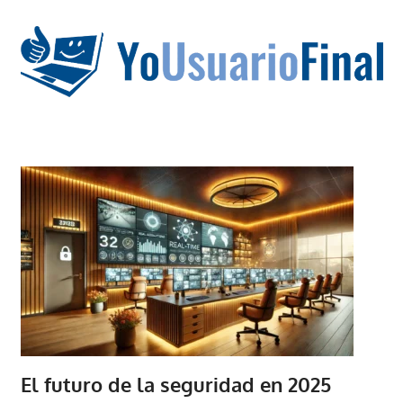
Saltar
al
contenido
La
tecnología
no
tiene
que
estar
en
chino
El futuro de la seguridad en 2025