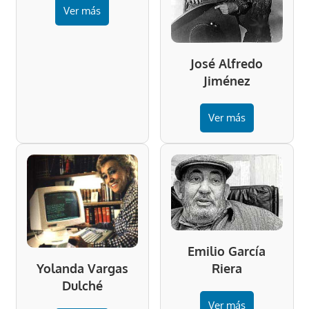
Ver más
José Alfredo
Jiménez
Ver más
Emilio García
Riera
Yolanda Vargas
Dulché
Ver más