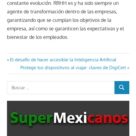
constante evolución. RRHH es y ha sido siempre un
agente de transformación dentro de las empresas,
garantizando que se cumplan los objetivos de la
empresa, así como se garanticen las expectativas y el
bienestar de los empleados.
Navegación
Entrada
El desafío de hacer accesible la Inteligencia Artificial
anterior:
Entrada
Protege tus dispositivos al viajar: claves de DigiCert
de
siguiente:
entradas
Buscar:
BUSCAR