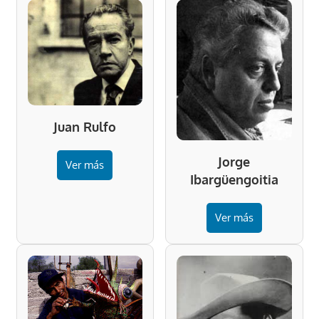
Juan Rulfo
Jorge
Ver más
Ibargüengoitia
Ver más